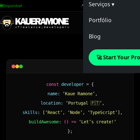
Serviços ▾
Disponível
📍 Portugal, UE ·
CET
Desenvolvimento 
Portfólio
Soluções SaaS
Blog
Apps Móveis
🚀 Start Your Pro
E-commerce
app.js
Transformação Digi
const
developer
= {
Consultoria
name
:
‘Kaue Ramone’
,
location
:
‘Portugal 🇵🇹’
,
skills
:
[‘React’, ‘Node’, ‘TypeScript’]
,
buildAwesome
:
() =>
‘Let’s create!’
};