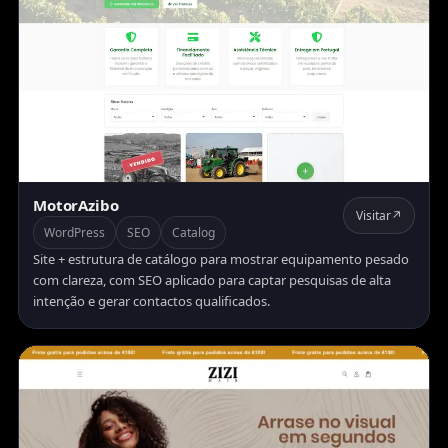
MotorAzibo
Visitar
↗
WordPress
SEO
Catalog
Site + estrutura de catálogo para mostrar equipamento pesado
com clareza, com SEO aplicado para captar pesquisas de alta
intenção e gerar contactos qualificados.