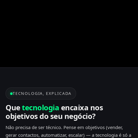
Quer um plano claro para pôr o negócio online (ou melhorar
resultados)?
⚡
Consulta gratuita
Ver portfólio
TECNOLOGIA, EXPLICADA
Que
tecnologia
encaixa nos
objetivos do seu negócio?
Não precisa de ser técnico. Pense em objetivos (vender,
gerar contactos, automatizar, escalar) — a tecnologia é só a