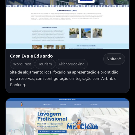
Casa Eva e Eduardo
Visitar
↗
WordPress
Tourism
Airbnb/Booking
Site de alojamento local focado na apresentação e prontidão
para reservas, com configuração e integração com Airbnb e
Booking.