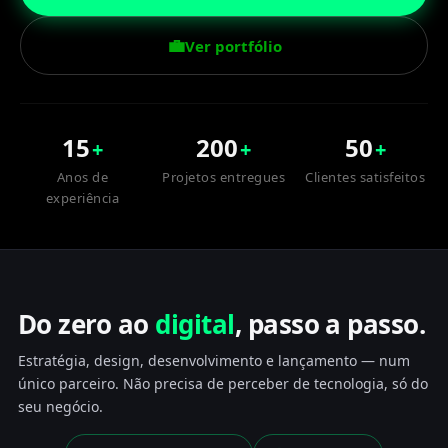
💼
Ver portfólio
15
200
50
+
+
+
Anos de
Projetos entregues
Clientes satisfeitos
experiência
Do zero ao
digital
, passo a passo.
Estratégia, design, desenvolvimento e lançamento — num
único parceiro. Não precisa de perceber de tecnologia, só do
seu negócio.