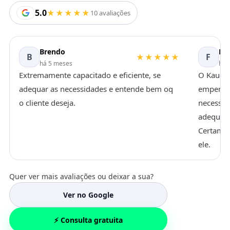
5.0
★★★★★
10 avaliações
Brendo
Fra
B
F
★★★★★
há 5 meses
há 
Extremamente capacitado e eficiente, se
O Kaue é
adequar as necessidades e entende bem oq
empenhad
o cliente deseja.
necessid
adequada
Certamen
ele.
Quer ver mais avaliações ou deixar a sua?
Ver no Google
⚡ Consulta gratuita