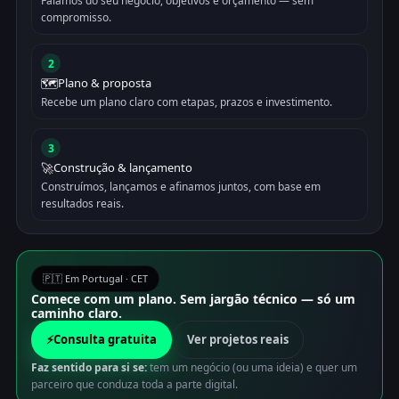
Falamos do seu negócio, objetivos e orçamento — sem
compromisso.
2
🗺️
Plano & proposta
Recebe um plano claro com etapas, prazos e investimento.
3
🚀
Construção & lançamento
Construímos, lançamos e afinamos juntos, com base em
resultados reais.
🇵🇹 Em Portugal · CET
Comece com um plano. Sem jargão técnico — só um
caminho claro.
⚡
Consulta gratuita
Ver projetos reais
Faz sentido para si se:
tem um negócio (ou uma ideia) e quer um
parceiro que conduza toda a parte digital.