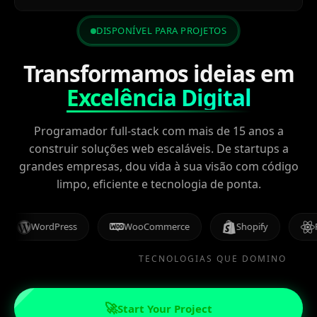
DISPONÍVEL PARA PROJETOS
Transformamos ideias em
Excelência Digital
Programador full-stack com mais de 15 anos a
construir soluções web escaláveis. De startups a
grandes empresas, dou vida à sua visão com código
limpo, eficiente e tecnologia de ponta.
rdPress
WooCommerce
Shopify
React
TECNOLOGIAS QUE DOMINO
🚀
Start Your Project