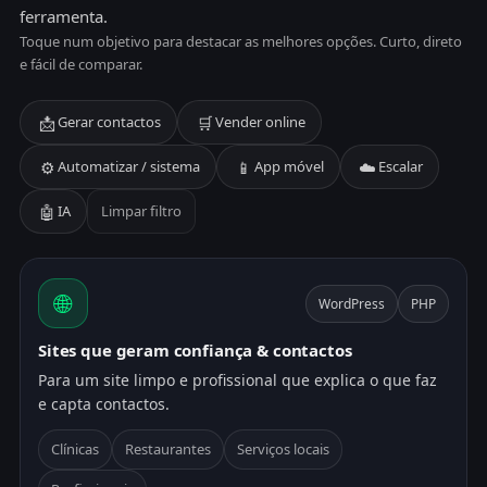
ferramenta.
Toque num objetivo para destacar as melhores opções. Curto, direto
e fácil de comparar.
📩
🛒
Gerar contactos
Vender online
⚙️
📱
☁️
Automatizar / sistema
App móvel
Escalar
🤖
IA
Limpar filtro
🌐
WordPress
PHP
Sites que geram confiança & contactos
Para um site limpo e profissional que explica o que faz
e capta contactos.
Clínicas
Restaurantes
Serviços locais