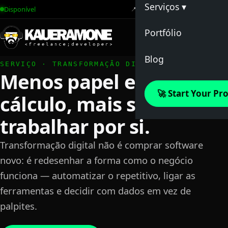
Serviços ▾
Disponível
📍 Portugal, UE ·
CET
Desenvolvimento 
Portfólio
Soluções SaaS
Blog
SERVIÇO · TRANSFORMAÇÃO DIGITAL
Menos papel e folhas de
Apps Móveis
🚀 Start Your Pro
cálculo, mais sistemas a
E-commerce
trabalhar por si.
Transformação Digi
Transformação digital não é comprar software
Consultoria
novo: é redesenhar a forma como o negócio
funciona — automatizar o repetitivo, ligar as
ferramentas e decidir com dados em vez de
palpites.